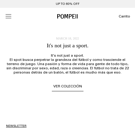
UP TO 60% OFF
Carrito
MARCH 18, 2022
It's not just a sport.
It's not just a sport.
El spot busca perpetrar la grandeza del fútbol y como trasciende el
terreno de juego. Una pasión y forma de vida para gente de todo tipo,
sin discriminar por sexo, edad, raza o creencias. El fútbol no trata de 22
personas detrás de un balón, el fútbol es mucho más que eso.
VER COLECCIÓN
NEWSLETTER