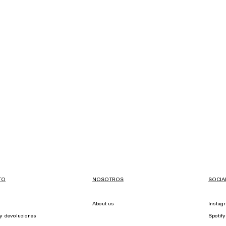
TO
NOSOTROS
SOCIA
About us
Instag
y devoluciones
Spotify