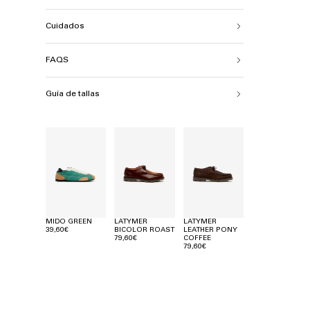
Cuidados
FAQS
Guía de tallas
MIDO GREEN
LATYMER
LATYMER
39,60€
BICOLOR ROAST
LEATHER PONY
79,60€
COFFEE
79,60€