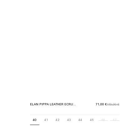
ELAN PIPPA LEATHER ECRU JASPER GUM
71,00 €
119,00 €
40
41
42
43
44
45
46
47