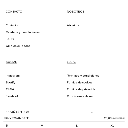
CONTACTO
NOSOTROS
Contacto
About us
Cambios y devoluciones
FAQS
Guía de cuidados
SOCIAL
LEGAL
Instagram
Términos y condiciones
Spotify
Política de cookies
TikTok
Política de privacidad
Facebook
Condiciones de uso
NAVY SWANS TEE
29,00 €
49,00 €
POMPEII © 2026.
S
M
L
XL